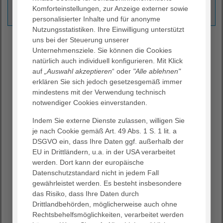
Komforteinstellungen, zur Anzeige externer sowie
nicole.jack
@
agaplesion.de
personalisierter Inhalte und für anonyme
Nutzungsstatistiken. Ihre Einwilligung unterstützt
Ausbildung Medizinische
uns bei der Steuerung unserer
Unternehmensziele. Sie können die Cookies
Fachangestellte (w/m/d)
natürlich auch individuell konfigurieren. Mit Klick
auf
„Auswahl akzeptieren
“ oder
"Alle ablehnen"
Wir bilden in unserem MVZ zum/zur
Medizinischen
erklären Sie sich jedoch gesetzesgemäß immer
Fachangestellten (m/w/d)
aus.
mindestens mit der Verwendung technisch
Dabei haben Sie die Möglichkeit, während der
notwendiger Cookies einverstanden.
Ausbildung verschiedene Fachbereiche innerhalb des
Indem Sie externe Dienste zulassen, willigen Sie
MVZ kennenzulernen und erhalten einen umfassenden
je nach Cookie gemäß Art. 49 Abs. 1 S. 1 lit. a
Einblick in die Tätigkeitsfelder.
DSGVO ein, dass Ihre Daten ggf. außerhalb der
Im Rahmen von regelmäßigen Zwischengesprächen mit
EU in Drittländern, u.a. in der USA verarbeitet
dem Ausbilder, der Praxismanagerin und der
werden. Dort kann der europäische
Geschäftsleitung erhalten Sie Feedback und haben die
Datenschutzstandard nicht in jedem Fall
Möglichkeit, uns Rückmeldung zu geben. Gemeinsam
gewährleistet werden. Es besteht insbesondere
planen wir die weiteren Einsatzgebiete innerhalb des
das Risiko, dass Ihre Daten durch
MVZ.
Drittlandbehörden, möglicherweise auch ohne
Rechtsbehelfsmöglichkeiten, verarbeitet werden