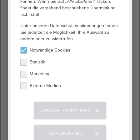
können. Wenn Sie auf
„Alle ablehnen“
klicken,
findet die vorgehend beschriebene Übermittlung
nicht statt.
Wir bilden aus!
Unter unseren Datenschutzbestimmungen haben
Sie jederzeit die Möglichkeit, Ihre Auswahl zu
Es erwartet sie:
ändern oder zu widerrufen.
anspruchsvolle, abwechslungsreiche und interessante
Notwendige Cookies
Aufgaben
Statistik
ein hoch motiviertes Team
geregelte Arbeitszeiten
Marketing
gute Erreichbarkeit mit dem RMV
Externe Medien
Ihr Profil:
Mindestens Hauptschulabschluss
AUSWAHL AKZEPTIEREN
Qualifizierender Hauptschulabschluss mit gutem
Notendurchschnitt
sehr gute Deutschkenntnisse
MS Office Kenntnisse
ALLE ABLEHNEN