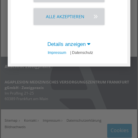
hoch motivierte Lern- und Leistungsbereitschaft
sehr gute Umgangsformen, sowie Teamfähigkeit
Freude am Umgang mit Patienten,
ALLE AKZEPTIEREN
Einfühlungsvermögen und Hilfsbereitschaft
Spaß an Medizin und medizinischen Themen
Wir freuen uns auf Ihre Bewerbung!
Details anzeigen
Impressum
| Datenschutz
Anschrift Zweigpraxis
AGAPLESION MEDIZINISCHES VERSORGUNGSZENTRUM FRANKFURT
gGmbH - Zweigpraxis
Im Prüfling 21-25
60389 Frankfurt am Main
Sitemap
Kontakt
Impressum
Datenschutzerklärung
Bildnachweis
Cookies