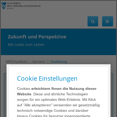
Zukunft und Perspektive
MIt Liebe zum Leben
MVZ Frankfurt
Karriere
Ausbildung
Cookie Einstellungen
Kontakt
Cookies
erleichtern Ihnen die Nutzung dieser
AGAPLESION MEDIZINISCHES VERSORGUNGSZENTRUM
Website
. Diese und ähnliche Technologien
FRANKFURT
sorgen für ein optimales Web-Erlebnis. Mit Klick
Wilhelm-Epstein-Straße 2
auf
"Alle akzeptieren"
verwenden wir gesetzmäßig
60431 Frankfurt am Main
technisch notwendige Cookies und darüber
hinaus Cookies für benutzer:innenorientierte
(069) 95 33 - 92 58