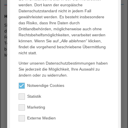
werden. Dort kann der europäische
Datenschutzstandard nicht in jedem Fall
Hinweis:
gewährleistet werden. Es besteht insbesondere
das Risiko, dass Ihre Daten durch
Sie sind neu bei uns (privat oder gesetzlich versichert)? In
Drittlandbehörden, möglicherweise auch ohne
diesem Fall ist die Nutzung des Online-Rezeptbestellung-
Rechtsbehelfsmöglichkeiten, verarbeitet werden
Formulars leider nicht möglich. Wir bitten um
können. Wenn Sie auf
„Alle ablehnen“
klicken,
Terminvereinbarung. Weiterhin ist eine Terminvereinbarung
findet die vorgehend beschriebene Übermittlung
bei Neuverordnungen sowie nicht dauerhaft verordneter
nicht statt.
Medikation erforderlich.
Unter unseren Datenschutzbestimmungen haben
Sie jederzeit die Möglichkeit, Ihre Auswahl zu
ändern oder zu widerrufen.
Anrede
---
Notwendige Cookies
Vorname
*
Statistik
Marketing
Nachname
*
Externe Medien