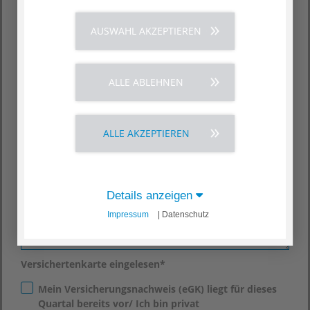
Geburtsdatum
*
AUSWAHL AKZEPTIEREN
Telefon
ALLE ABLEHNEN
E-Mail
*
ALLE AKZEPTIEREN
Ihre Nachrichten
*
Details anzeigen
Impressum
| Datenschutz
Versichertenkarte eingelesen
*
Mein Versicherungsnachweis (eGK) liegt für dieses
Quartal bereits vor/ Ich bin privat