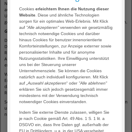
Nutzen Sie hierzu unser Online-Rezeptbestellung-Formular
Cookies
erleichtern Ihnen die Nutzung dieser
auf der Homepage. Rezepte sind nach der Bestellung ab 14
Website
. Diese und ähnliche Technologien
Uhr am Folgetag (Mo-Do), Ausnahme HNO (Mo-Mi) in der TI
sorgen für ein optimales Web-Erlebnis. Mit Klick
gespeichert und können bei Ihrer Apotheke eingelöst werden.
auf
"Alle akzeptieren"
verwenden wir gesetzmäßig
Gibt es Einschränkungen?
technisch notwendige Cookies und darüber
hinaus Cookies für benutzer:innenorientierte
Das eRezept gilt nur für das rosafarbene Arzneimittelrezept.
Komforteinstellungen, zur Anzeige externer sowie
Daher können aktuell noch keine blaue, grüne und gelbe
personalisierter Inhalte und für anonyme
Rezepte digital versendet werden. Auch besteht ein
Nutzungsstatistiken. Ihre Einwilligung unterstützt
Ausschluss u. a. für Hilfsmittel, Verbandstoffe, Teststreifen,
uns bei der Steuerung unserer
enterale Ernährung und Blutprodukte.
Unternehmensziele. Sie können die Cookies
Wenn Ihre eGK defekt ist, reicht weiterhin eine
natürlich auch individuell konfigurieren. Mit Klick
Ersatzbescheinigung der Krankenkasse. Bitte beachten Sie,
auf
„Auswahl akzeptieren
“ oder
"Alle ablehnen"
dass in diesem Fall die Ausdrucke der QR-Codes bei jeder
erklären Sie sich jedoch gesetzesgemäß immer
Rezeptanforderung persönlich abgeholt werden müssen.
mindestens mit der Verwendung technisch
Sofern Sie privat krankenversichert sind, können Sie weiterhin
notwendiger Cookies einverstanden.
unser Online-Rezeptbestellung-Formular zur Vorbestellung
Indem Sie externe Dienste zulassen, willigen Sie
nutzen.
je nach Cookie gemäß Art. 49 Abs. 1 S. 1 lit. a
DSGVO ein, dass Ihre Daten ggf. außerhalb der
Online Rezeptbestellung Innere Medizin
EU in Drittländern, u.a. in der USA verarbeitet