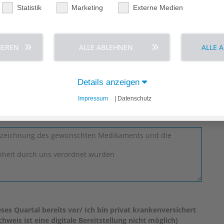
Statistik
Marketing
Externe Medien
IEREN
ALLE ABLEHNEN
ALLE 
Details anzeigen
Impressum
| Datenschutz
ses Quartal bereits vor/ Ich bin privat krankenversichert
hweis ist eine digitale Bereitstellung nicht möglich)