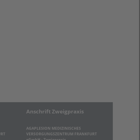
Anschrift Zweigpraxis
AGAPLESION MEDIZINISCHES
URT
VERSORGUNGSZENTRUM FRANKFURT
gGmbH - Zweigpraxis