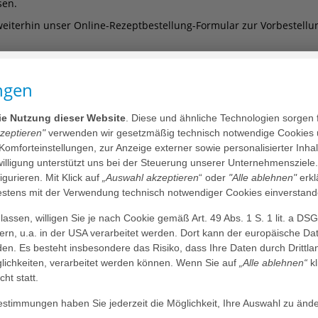
sen.
 weiterhin unser Online-Rezeptbestellung-Formular zur Vorbestellu
Online Rezeptbestellung Neurologie
ngen
die Nutzung dieser Website
. Diese und ähnliche Technologien sorgen 
rt)? In diesem Fall ist die Nutzung des Online-Rezeptbestellung-For
kzeptieren"
verwenden wir gesetzmäßig technisch notwendige Cookies 
nbarung bei Neuverordnungen sowie nicht dauerhaft verordneter Me
 Komforteinstellungen, zur Anzeige externer sowie personalisierter Inh
nwilligung unterstützt uns bei der Steuerung unserer Unternehmensziele
figurieren. Mit Klick auf
„Auswahl akzeptieren
“ oder
"Alle ablehnen"
erkl
tens mit der Verwendung technisch notwendiger Cookies einverstand
assen, willigen Sie je nach Cookie gemäß Art. 49 Abs. 1 S. 1 lit. a DS
dern, u.a. in der USA verarbeitet werden. Dort kann der europäische Da
den. Es besteht insbesondere das Risiko, dass Ihre Daten durch Dritt
ichkeiten, verarbeitet werden können. Wenn Sie auf
„Alle ablehnen“
kl
cht statt.
timmungen haben Sie jederzeit die Möglichkeit, Ihre Auswahl zu ände