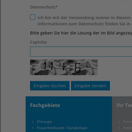
Datenschutz
*
Ich bin mit der Verwendung meiner in diesem
Informationen zum Datenschutz finden Sie in
Bitte geben Sie hier die Lösung der im Bild angeze
Captcha
Fachgebiete
Ihr Te
Chirurgie
Term
Frauenheilkunde / Gynäkologie
Anfah