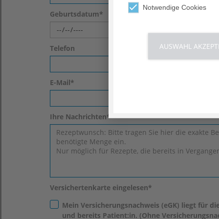
Notwendige Cookies
Geburtsdatum
*
AUSWAHL AKZEPT
Telefon
E-Mail
*
Ihre Nachrichten
*
Versichertenkarte eingelesen
*
Mein Versicherungsnachweis (eGK) liegt für die
und bereits Patient:in. (Ohne Versicherungsnac