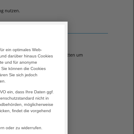
ng nutzen.
für ein optimales Web-
mulars leider nicht möglich. Wir bitten um
und darüber hinaus Cookies
dikation erforderlich.
alte und für anonyme
. Sie können die Cookies
ären Sie sich jedoch
en.
GVO ein, dass Ihre Daten ggf.
tenschutzstandard nicht in
landbehörden, möglicherweise
icken, findet die vorgehend
rn oder zu widerrufen.