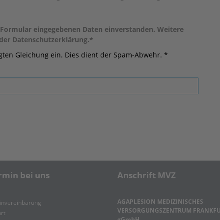
 Formular eingegebenen Daten einverstanden. Weitere
 der Datenschutzerklärung.*
igten Gleichung ein. Dies dient der Spam-Abwehr. *
rmin bei uns
Anschrift MVZ
AGAPLESION MEDIZINISCHES
invereinbarung
VERSORGUNGSZENTRUM FRANKF
rt
gGmbH