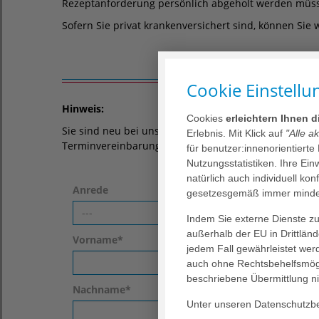
Rezeptanforderung persönlich abgeholt werden müs
Sofern Sie privat krankenversichert sind, können Sie
Cookie Einstellu
Hinweis:
Cookies
erleichtern Ihnen 
Sie sind neu bei uns (privat oder gesetzlich versiche
Erlebnis. Mit Klick auf
"Alle a
Terminvereinbarung. Weiterhin ist eine Terminverei
für benutzer:innenorientierte
Nutzungsstatistiken. Ihre Ei
natürlich auch individuell kon
Anrede
gesetzesgemäß immer mindes
---
Indem Sie externe Dienste zul
außerhalb der EU in Drittlän
Vorname
*
jedem Fall gewährleistet wer
auch ohne Rechtsbehelfsmögl
beschriebene Übermittlung ni
Nachname
*
Unter unseren Datenschutzbes