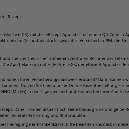
sche Rezept.
eitskarte (eGK), mit der eRezept-App oder mit einem QR-Code in A
ktronische Gesundheitskarte sowie ihre Versicherten-PIN, die Sie 
pt und speichert es sicher auf einem zentralen Rechner der Telemat
Die Apotheke kann mit Hilfe Ihrer eGK, der eRezept App oder dem
s und haben Ihren Versicherungsnachweis erbracht? Dann können wi
is kommen. Nutzen Sie hierzu unser Online-Rezeptbestellung-Form
HNO (Mo-Mi) in der TI gespeichert und können bei Ihrer Apotheke
lrezept. Daher können aktuell noch keine blaue, grüne und gelbe R
treifen, enterale Ernährung und Blutprodukte.
tzbescheinigung der Krankenkasse. Bitte beachten Sie, dass in dies