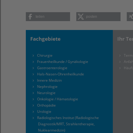
teilen
posten
Fachgebiete
Ihr Te
Chirurgie
Term
Frauenheilkunde / Gynäkologie
Anfah
Gastroenterologie
Häufi
Hals-Nasen-Ohrenheilkunde
Innere Medizin
Nephrologie
Neurologie
Onkologie / Hämatologie
Orthopädie
Urologie
Radiologisches Institut (Radiologische
Diagnostik/MRT, Strahlentherapie,
Nuklearmedizin)