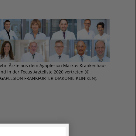
ehn Ärzte aus dem Agaplesion Markus Krankenhaus
ind in der Focus Ärzteliste 2020 vertreten (©
GAPLESION FRANKFURTER DIAKONIE KLINIKEN).