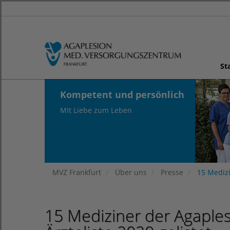
St
Kompetent und persönlich
MIt Liebe zum Leben
MVZ Frankfurt
Über uns
Presse
15 Medizi
15 Mediziner der Agaples