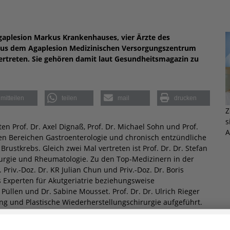
Agaplesion Markus Krankenhauses, vier Ärzte des
aus dem Agaplesion Medizinischen Versorgungszentrum
 vertreten. Sie gehören damit laut Gesundheitsmagazin zu
mitteilen
teilen
mail
drucken
Z
s
n Prof. Dr. Axel Dignaß, Prof. Dr. Michael Sohn und Prof.
A
n den Bereichen Gastroenterologie und chronisch entzündliche
stkrebs. Gleich zwei Mal vertreten ist Prof. Dr. Dr. Stefan
urgie und Rheumatologie. Zu den Top-Medizinern in der
 Priv.-Doz. Dr. KR Julian Chun und Priv.-Doz. Dr. Boris
s Experten für Akutgeriatrie beziehungsweise
 Püllen und Dr. Sabine Mousset. Prof. Dr. Dr. Ulrich Rieger
ng und Plastische Wiederherstellungschirurgie aufgeführt.
thanien Krankenhaus
tätigen Ärzte Prof. Dr. Edelgard
biet Angiologie aus. Dr. Gisbert Holle und Prof. Dr. Dennis