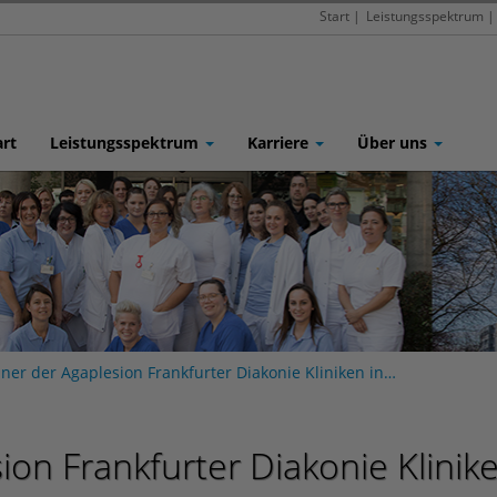
Start
|
Leistungsspektrum
|
art
Leistungsspektrum
Karriere
Über uns
ner der Agaplesion Frankfurter Diakonie Kliniken in…
ion Frankfurter Diakonie Klinik