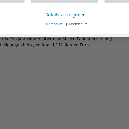
richtungen, darunter 23 Krankenhausstandorte mit über
ber 3.000 Pflegeplätzen und zusätzlich 885 Betreuten
Details anzeigen
gszentren, 16 Ambulante Pflegedienste und eine
Impressum
| Datenschutz
ESION an 15 Standorten im Bereich Gesundheits- und
und Mitarbeiter sorgen für eine patientenorientierte
ds. Pro Jahr werden über eine Million Patienten versorgt.
teiligungen betragen über 1,2 Milliarden Euro.