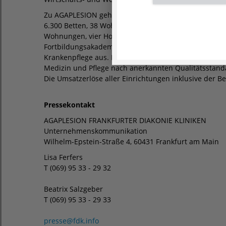
Zu AGAPLESION gehören bundesweit mehr als 100 Ein
6.300 Betten, 38 Wohn- und Pflegeeinrichtungen mit ü
Wohnungen, vier Hospize, 34 Medizinische Versorgun
Fortbildungsakademie. Darüber hinaus bildet AGAPL
Krankenpflege aus. Mehr als 19.000 Mitarbeiterinnen 
Medizin und Pflege nach anerkannten Qualitätsstandar
Die Umsatzerlöse aller Einrichtungen inklusive der Be
Pressekontakt
AGAPLESION FRANKFURTER DIAKONIE KLINIKEN
Unternehmenskommunikation
Wilhelm-Epstein-Straße 4, 60431 Frankfurt am Main
Lisa Ferfers
T (069) 95 33 - 29 32
Beatrix Salzgeber
T (069) 95 33 - 29 33
presse
@
fdk.info