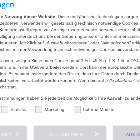
ngen
 Prof. Dr. Dennis von Heimburg wird darüber hinaus für die
Lid- und Lippenkorrektur gelistet.
die Nutzung dieser Website
. Diese und ähnliche Technologien sorgen 
trum Frankfurt
ist Prof. Dr. Peter Grützmacher im Bereich
kzeptieren"
verwenden wir gesetzmäßig technisch notwendige Cookies 
 Komforteinstellungen, zur Anzeige externer sowie personalisierter Inh
nwilligung unterstützt uns bei der Steuerung unserer Unternehmensziele
s Magazin Focus jedes Jahr die bundesweit besten Mediziner
figurieren. Mit Klick auf
„Auswahl akzeptieren
“ oder
"Alle ablehnen"
erkl
ahl des richtigen Arztes zu unterstützen. In die Erstellung
tens mit der Verwendung technisch notwendiger Cookies einverstand
ungen von Medizinern und Patienten sowie eigene Recherchen
d Weiterbildungsbefugnissen ein.
assen, willigen Sie je nach Cookie gemäß Art. 49 Abs. 1 S. 1 lit. a DS
dern, u.a. in der USA verarbeitet werden. Dort kann der europäische Da
den. Es besteht insbesondere das Risiko, dass Ihre Daten durch Dritt
N
mit ihren beiden Krankenhäusern AGAPLESION BETHANIEN
ichkeiten, verarbeitet werden können. Wenn Sie auf
„Alle ablehnen“
kl
 bieten höchste medizinische und pflegerische
cht statt.
 technischen Stand. Als evangelische Krankenhäuser mit
 und persönliche Versorgung und Pflege der Patienten gelegt.
timmungen haben Sie jederzeit die Möglichkeit, Ihre Auswahl zu ände
en und 70 teilstationäre Plätze. Im Jahr 2019 wurden dort
Statistik
Marketing
Externe Medien
enten vor- oder nachstationär behandelt, rund 19.600
ulante Operationen vorgenommen.
urde 2002 in Frankfurt am Main von christlichen
Gesundheitseinrichtungen in einer anspruchsvollen
IEREN
ALLE ABLEHNEN
ALLE 