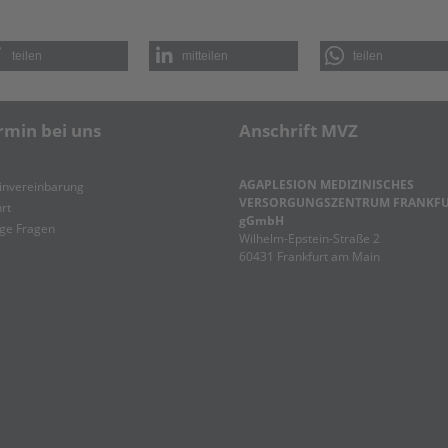
teilen
mitteilen
teilen
rmin bei uns
Anschrift MVZ
AGAPLESION MEDIZINISCHES
invereinbarung
VERSORGUNGSZENTRUM FRANKF
rt
gGmbH
ge Fragen
Wilhelm-Epstein-Straße 2
60431 Frankfurt am Main