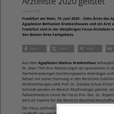
Ärzteliste 2020 gelistet
19. Juni 2020
Frankfurt am Main, 19. Juni 2020 – Zehn Ärzte des 
Agaplesion Bethanien Krankenhauses und ein Arzt 
Frankfurt sind in der diesjährigen Focus-Ärzteliste
den Besten ihres Fachgebiets.
teilen
posten
teilen
Aus dem
Agaplesion Markus Krankenhaus
behauptete
Dr. Marc Thill ihre Platzierungen als Spezialisten i
Darmerkrankungen beziehungsweise Andrologie und Bru
Rehart mit seiner Nennung in den Bereichen Fußchir
Strahlentherapie zählt Prof. Dr. Daniela Schulz-Ertner.
Schmidt werden im Bereich Rhythmologie gelistet. Al
Palliativmedizin nennt der Focus Priv.-Doz. Dr. Rupert
wird als Experte für die Bereiche Bauchdeckenstraffu
Der Focus zeichnet außerdem die am
Agaplesion Be
Lindhoff-Last und Dr. Johannes Renczes für das Fachge