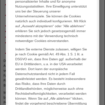
personalisierter Inhalte und für anonyme
Prof. Dr. Stefan Rehart für Rheumatologie sowie Fuß- und
Nutzungsstatistiken. Ihre Einwilligung unterstützt
Handchirurgie
uns bei der Steuerung unserer
Prof. Dr. Ulrich Rieger für Bodylift, Brustchirurgie und
Unternehmensziele. Sie können die Cookies
plastische Wiederherstellungschirurgie
natürlich auch individuell konfigurieren. Mit Klick
Prof. Dr. Boris Schmidt für Rhythmologie
auf
„Auswahl akzeptieren
“ oder
"Alle ablehnen"
erklären Sie sich jedoch gesetzesgemäß immer
Priv.-Doz. Dr. Sandra Schütze für Akutgeriatrie
mindestens mit der Verwendung technisch
Prof. Dr. Daniela Schulz-Ertner für Strahlentherapie
notwendiger Cookies einverstanden.
Prof. Dr. Marc Thill für gynäkologische Operationen,
Brustkrebs und gynäkologische Tumore
Indem Sie externe Dienste zulassen, willigen Sie
Dr. Oliver Wingenbach für Bauchstraffung
je nach Cookie gemäß Art. 49 Abs. 1 S. 1 lit. a
DSGVO ein, dass Ihre Daten ggf. außerhalb der
Die FOCUS-Ärzteliste zählt zu den bekanntesten
EU in Drittländern, u.a. in der USA verarbeitet
Arztbewertungen in Deutschland. Die Auswahl basiert auf
werden. Dort kann der europäische
verschiedenen Kriterien, darunter Empfehlungen von
Datenschutzstandard nicht in jedem Fall
Fachkolleginnen und Fachkollegen sowie Patientinnen und
gewährleistet werden. Es besteht insbesondere
Patienten, wissenschaftliche Aktivitäten und
das Risiko, dass Ihre Daten durch
Behandlungserfahrungen.
Drittlandbehörden, möglicherweise auch ohne
Mit den Auszeichnungen in zahlreichen Fachgebieten
Rechtsbehelfsmöglichkeiten, verarbeitet werden
bestätigen die Agaplesion Frankfurter Diakonie Kliniken ihre
können. Wenn Sie auf
„Alle ablehnen“
klicken,
Position als leistungsstarker Gesundheitsversorger in der
findet die vorgehend beschriebene Übermittlung