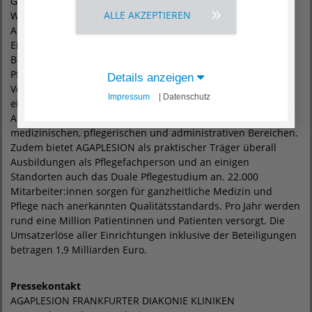
Gesundheitseinrichtungen in einer anspruchsvollen
ALLE AKZEPTIEREN
Wirtschafts- und Wettbewerbssituation zu stärken. Zu
AGAPLESION gehören bundesweit mehr als 100
Einrichtungen, darunter 20 Krankenhausstandorte mit 6.049
Betten, 41 Wohn- und Pflegeeinrichtungen mit 3.668
Pflegeplätzen, sieben Hospize, 32 Medizinische
Details anzeigen
Versorgungszentren, sieben Ambulante Pflegedienste und
Impressum
| Datenschutz
eine Fortbildungsakademie sowie 14 Pflegeschulen.
AGAPLESION bietet vielseitige Ausbildungsmöglichkeiten in
medizinischen, pflegerischen und administrativen Bereichen.
Zudem bietet AGAPLESION als praktischer Träger überall
Ausbildungen als Pflegefachperson und an einigen
Standorten auch das Duale Pflegestudium an. 22.000
Mitarbeiter:innen sorgen für ganzheitliche Medizin und
Pflege nach anerkannten Qualitätsstandards. Pro Jahr werden
rund eine Million Patientinnen und Patienten versorgt. Die
Umsatzerlöse aller Einrichtungen inklusive der Beteiligungen
betragen 1,9 Milliarden Euro.
Pressekontakt
AGAPLESION FRANKFURTER DIAKONIE KLINIKEN