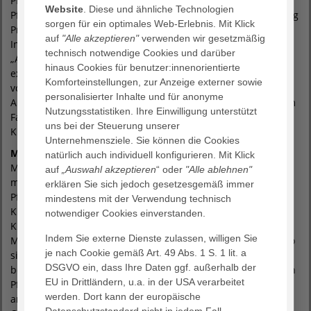
Pflegeberufe, das sowohl Ausbildungsstätte für angehende
Website
. Diese und ähnliche Technologien
Pflegefachfrauen und -männer ist, als auch die Weiterbildung
sorgen für ein optimales Web-Erlebnis. Mit Klick
Praxisanleitung und die Fachweiterbildung Anästhesie- und
auf
"Alle akzeptieren"
verwenden wir gesetzmäßig
Intensivpflege sowie Kenntnisprüfungen anbietet.
technisch notwendige Cookies und darüber
„Angesichts eines immer größer werdenden Mangels an
hinaus Cookies für benutzer:innenorientierte
examinierten Pflegekräften muss es eines unserer
Komforteinstellungen, zur Anzeige externer sowie
vorrangingen Ziele sein, mehr junge Menschen für eine
personalisierter Inhalte und für anonyme
Ausbildung zur Pflegefachkraft zu begeistern und damit dem
Nutzungsstatistiken. Ihre Einwilligung unterstützt
Fachkräftemangel aktiv entgegenzutreten“, sagt Sigrid
uns bei der Steuerung unserer
Kuptschitsch.
Unternehmensziele. Sie können die Cookies
Michelle Berg
ist neue Pflegedirektorin des Agaplesion
natürlich auch individuell konfigurieren. Mit Klick
Markus Krankenhauses und kennt das Haus bereits seit
auf
„Auswahl akzeptieren
“ oder
"Alle ablehnen"
mehreren Jahren. Nach ihrem Studium der Allgemeinen
erklären Sie sich jedoch gesetzesgemäß immer
Pflege, absolvierte sie eine Ausbildung zur Gesundheits- und
mindestens mit der Verwendung technisch
Krankenpflegerin und arbeitete einige Jahre in einem
notwendiger Cookies einverstanden.
Krankenhaus der Maximalversorgung. 2018 wechselte
Indem Sie externe Dienste zulassen, willigen Sie
Michelle Berg dann ans Agaplesion Markus Krankenhaus, wo
je nach Cookie gemäß Art. 49 Abs. 1 S. 1 lit. a
sie das Traineeprogramm im Pflegemanagement durchlief,
DSGVO ein, dass Ihre Daten ggf. außerhalb der
bevor sie zunächst Assistentin der Pflegedirektorin und dann
EU in Drittländern, u.a. in der USA verarbeitet
Pflegedienstleitung wurde. In dieser Position war sie unter
werden. Dort kann der europäische
anderem für Mitarbeiter:innen der Intensivstation und des