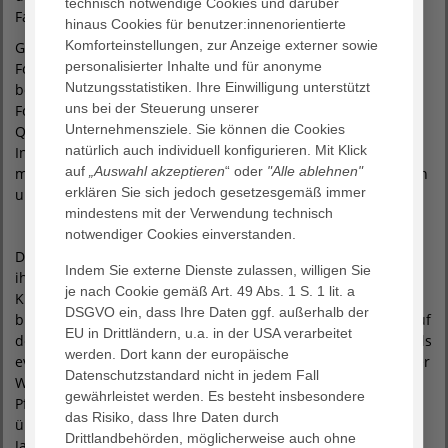
technisch notwendige Cookies und darüber
Fachbereichen.
hinaus Cookies für benutzer:innenorientierte
Komforteinstellungen, zur Anzeige externer sowie
Gemeinsam mit dem Recherche-Institut FactField erstellt
personalisierter Inhalte und für anonyme
Focus Gesundheit jährlich ein Ranking von Deutschlands
Nutzungsstatistiken. Ihre Einwilligung unterstützt
besten Krankenhäusern und Fachkliniken. Grundlage für die
uns bei der Steuerung unserer
Focus Klinikliste sind neben der Auswertung von
Unternehmensziele. Sie können die Cookies
Qualitätsberichten, vorhandenen Zertifizierungen und
natürlich auch individuell konfigurieren. Mit Klick
Internetportalen zur Patientenzufriedenheit auch Interviews
auf
„Auswahl akzeptieren
“ oder
"Alle ablehnen"
mit Klinikverantwortlichen sowie niedergelassenen Ärztinnen
erklären Sie sich jedoch gesetzesgemäß immer
und Ärzten.
mindestens mit der Verwendung technisch
notwendiger Cookies einverstanden.
Die
AGAPLESION FRANKFURTER DIAKONIE KLINIKEN
mit
Indem Sie externe Dienste zulassen, willigen Sie
ihren beiden Krankenhäusern AGAPLESION BETHANIEN
je nach Cookie gemäß Art. 49 Abs. 1 S. 1 lit. a
KRANKENHAUS
und AGAPLESION MARKUS KRANKENHAUS
DSGVO ein, dass Ihre Daten ggf. außerhalb der
bieten höchste medizinische und pflegerische Kompetenz auf
EU in Drittländern, u.a. in der USA verarbeitet
dem neuesten wissenschaftlichen und technischen Stand. Als
werden. Dort kann der europäische
evangelische Krankenhäuser mit langer Tradition wird großer
Datenschutzstandard nicht in jedem Fall
Wert auf eine liebevolle und persönliche Versorgung und
gewährleistet werden. Es besteht insbesondere
Pflege der Patient:innen gelegt. Die beiden Kliniken verfügen
das Risiko, dass Ihre Daten durch
über insgesamt 872 Betten und 70 teilstationäre Plätze. Im
Drittlandbehörden, möglicherweise auch ohne
Jahr 2022 wurden dort mehr als 32.600 Patient:innen