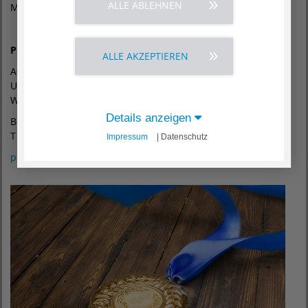
ALLE ABLEHNEN
Milliarden Euro.
Pressekontakt
ALLE AKZEPTIEREN
AGAPLESION FRANKFURTER DIAKONIE KLINIKEN
Unternehmenskommunikation
Wilhelm-Epstein-Straße 4, 60431 Frankfurt am Main
Details anzeigen
Beatrix Salzgeber
T (069) 95 33 - 29 33
Impressum
| Datenschutz
pressefdk
@
agaplesion.de
,
www.fdk.info