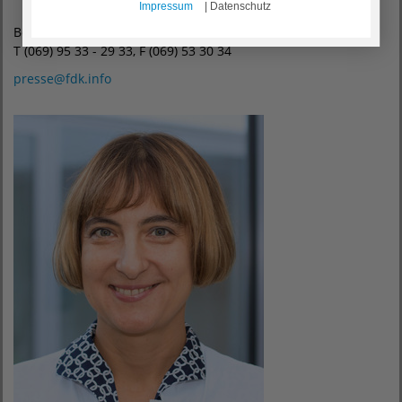
Impressum
| Datenschutz
Beatrix Salzgeber
T (069) 95 33 - 29 33, F (069) 53 30 34
presse
@
fdk.info