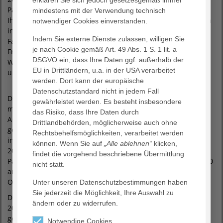
erklären Sie sich jedoch gesetzesgemäß immer
Palliativmedizin tätig und ist daher vielen Kollegen vertraut.
mindestens mit der Verwendung technisch
Ihr Medizinstudium absolvierte die gebürtige Heidelbergerin
notwendiger Cookies einverstanden.
in Köln und Paris, wo sie auch einen Teil ihrer
Indem Sie externe Dienste zulassen, willigen Sie
Facharztausbildung durchlief. Es folgten Stationen am
je nach Cookie gemäß Art. 49 Abs. 1 S. 1 lit. a
Frankfurter Universitätsklinikum und am St. Josefs-Hospital
DSGVO ein, dass Ihre Daten ggf. außerhalb der
Wiesbaden. Frau Dr. Mousset ist verheiratet, hat zwei Söhne
EU in Drittländern, u.a. in der USA verarbeitet
und eine Vorliebe für die französische Kultur.
werden. Dort kann der europäische
Datenschutzstandard nicht in jedem Fall
Das AGAPLESION MARKUS KRANKENHAUS bildet gemeinsam
gewährleistet werden. Es besteht insbesondere
mit dem AGAPLESION BETHANIEN KRANKENHAUS die
das Risiko, dass Ihre Daten durch
AGAPLESION FRANKFURTER DIAKONIE KLINIKEN
Drittlandbehörden, möglicherweise auch ohne
gemeinnützige GmbH. Die beiden Kliniken verfügen über
Rechtsbehelfsmöglichkeiten, verarbeitet werden
insgesamt 872 Betten und 70 teilstationäre Plätze. Im Jahr
können. Wenn Sie auf
„Alle ablehnen“
klicken,
2017 wurden dort rund 37.400 Patienten stationär, 11.000
findet die vorgehend beschriebene Übermittlung
Patienten vor- oder nachstationär behandelt, mehr als 22.700
nicht statt.
ambulante Notfälle versorgt sowie circa 2.220 ambulante
Operationen vorgenommen.
Unter unseren Datenschutzbestimmungen haben
Sie jederzeit die Möglichkeit, Ihre Auswahl zu
Die AGAPLESION gemeinnützige Aktiengesellschaft wurde
ändern oder zu widerrufen.
2002 in Frankfurt am Main von christlichen Unternehmen
gegründet, um vorwiegend christliche
Notwendige Cookies