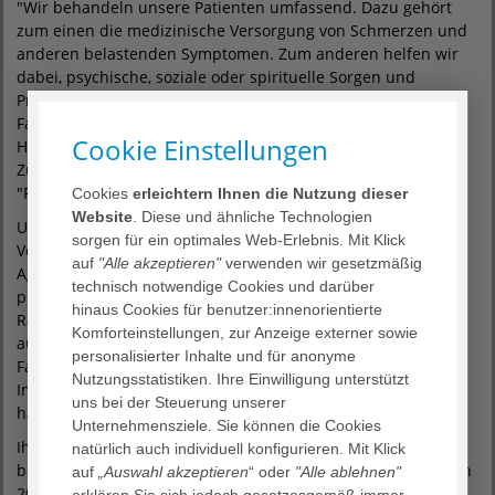
"Wir behandeln unsere Patienten umfassend. Dazu gehört
zum einen die medizinische Versorgung von Schmerzen und
anderen belastenden Symptomen. Zum anderen helfen wir
dabei, psychische, soziale oder spirituelle Sorgen und
Probleme zu lösen", sagt die Leitende Ärztin. Sie selbst ist
Fachärztin für Innere Medizin mit dem Schwerpunkt
Cookie Einstellungen
Hämatologie und Onkologie und verfügt über die
Zusatzausbildung als Palliativmedizinerin und das Zertifikat
"Psychosoziale Onkologie (WPO)".
Cookies
erleichtern Ihnen die Nutzung dieser
Website
. Diese und ähnliche Technologien
Um noch mehr Patienten von einer palliativmedizinischen
sorgen für ein optimales Web-Erlebnis. Mit Klick
Versorgung profitieren zu lassen, plant Frau Dr. Mousset im
auf
"Alle akzeptieren"
verwenden wir gesetzmäßig
Agaplesion Markus Krankenhaus einen mobilen, multi­
technisch notwendige Cookies und darüber
professionellen Palliativdienst einzuführen: "In diesem
hinaus Cookies für benutzer:innenorientierte
Rahmen können wir unser Wissen und unsere Begleitung
Komforteinstellungen, zur Anzeige externer sowie
auch jenen Patienten zur Verfügung stellen, die in anderen
personalisierter Inhalte und für anonyme
Fachabteilungen des Hauses behandelt werden, aber eine
Nutzungsstatistiken. Ihre Einwilligung unterstützt
Indikation für eine palliativmedizinische Mitbetreuung
uns bei der Steuerung unserer
haben."
Unternehmensziele. Sie können die Cookies
Ihre neue Aufgabe im Agaplesion Markus Krankenhaus
natürlich auch individuell konfigurieren. Mit Klick
bedeutet für Frau Dr. Mousset auch eine Rückkehr. Denn von
auf
„Auswahl akzeptieren
“ oder
"Alle ablehnen"
2012 bis 2015 war sie bereits als Fachärztin im Zentrum für