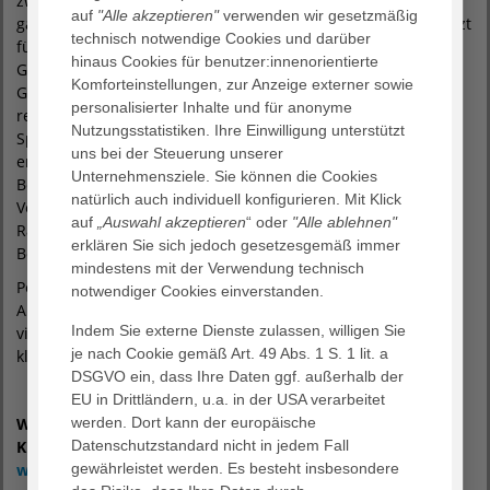
zwölfjährigen Tätigkeit als Chefarzt einer großen
auf
"Alle akzeptieren"
verwenden wir gesetzmäßig
gastroenterologischen Abteilung in Hannover, ist der Facharzt
technisch notwendige Cookies und darüber
für Innere Medizin mit der Teilgebietsbezeichnung
hinaus Cookies für benutzer:innenorientierte
Gastroenterologie nun als Partner in das Centrum
Komforteinstellungen, zur Anzeige externer sowie
Gastroenterologie Bethanien eingestiegen: „An der Praxis
personalisierter Inhalte und für anonyme
reizt mich insbesondere die Möglichkeit, das komplette
Nutzungsstatistiken. Ihre Einwilligung unterstützt
Spektrum der klinischen Gastroenterologie und
uns bei der Steuerung unserer
endoskopische Leistungen im ambulanten sowie stationären
Unternehmensziele. Sie können die Cookies
Bereich anzubieten. Außerdem lässt sich durch die enge
natürlich auch individuell konfigurieren. Mit Klick
Vernetzung mit der Onkologie, Viszeralchirurgie, Kardiologie,
auf
„Auswahl akzeptieren
“ oder
"Alle ablehnen"
Radiologie und Hals-Nasen-Ohrenheilkunde am Hause die
erklären Sie sich jedoch gesetzesgemäß immer
Behandlung der Patient:innen optimal gestalten.“
mindestens mit der Verwendung technisch
Perspektivisch plant die gastroenterologische Praxis den
notwendiger Cookies einverstanden.
Ausbau des endoskopischen Spektrums, des
Indem Sie externe Dienste zulassen, willigen Sie
viszeralonkologischen Zentrums sowie die Etablierung eines
je nach Cookie gemäß Art. 49 Abs. 1 S. 1 lit. a
klinischen Studienzentrums.
DSGVO ein, dass Ihre Daten ggf. außerhalb der
EU in Drittländern, u.a. in der USA verarbeitet
werden. Dort kann der europäische
Weitere Informationen über
das AGAPLESION BETHANIEN
Datenschutzstandard nicht in jedem Fall
KRANKENHAUS finden Sie im Internet unter:
gewährleistet werden. Es besteht insbesondere
www.bethanien-krankenhaus.de