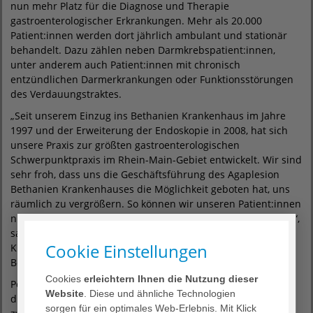
nun mehr Platz für die Diagnose und Therapie
gastroenterologischer Erkrankungen. Mehr als 20.000
Patient:innen werden dort jährlich ambulant und stationär
behandelt. Dazu zählen neben Darmkrebspatient:innen,
unter anderem auch Patient:innen mit chronisch
entzündlichen Darmerkrankungen oder Funktionsstörungen
des Verdauungstraktes.
„Seit unserem Einzug ins Bethanien Krankenhaus im Jahre
1997 und der Erweiterung der Endoskopie in 2008, hat sich
unsere Praxis zur größten gastroenterologischen
Schwerpunktpraxis im Rhein-Main-Gebiet entwickelt. Wir sind
sehr froh, dass uns die Geschäftsführung des Agaplesion
Bethanien Krankenhauses die Möglichkeit geboten hat, uns
räumlich zu vergrößern. So können wir unseren Patient:innen
nun deutlich mehr Platz und hochmoderne Räume anbieten“,
sagt Dr. med. Kai Miesel, Belegarzt im Agaplesion Bethanien
Cookie Einstellungen
Krankenhaus und Facharzt im Centrum Gastroenterologie
Bethanien.
Cookies
erleichtern Ihnen die Nutzung dieser
Personell verstärkt wird das Team seit dem 1. Oktober 2021
Website
. Diese und ähnliche Technologien
durch Herrn Prof. Dr. med. Ahmed Madisch. Nach seiner
sorgen für ein optimales Web-Erlebnis. Mit Klick