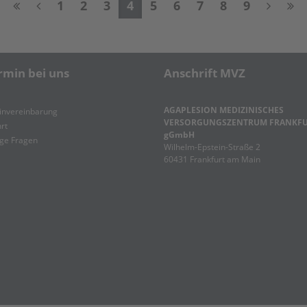
1
2
3
4
5
6
7
8
9
rmin bei uns
Anschrift MVZ
AGAPLESION MEDIZINISCHES
invereinbarung
VERSORGUNGSZENTRUM FRANKF
rt
gGmbH
ge Fragen
Wilhelm-Epstein-Straße 2
60431 Frankfurt am Main