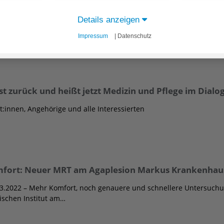
inern gekürt
21. Juni 2022 – Einmal im Jahr veröffentlicht das Nachrichtenmagaz
Details anzeigen
iziner:innen…
Impressum
| Datenschutz
st zurück und heißt jetzt Medizin und Pflege im Dialog
nt:innen, Angehörige und alle Interessierten
mfort: Neuer MRT am Agaplesion Markus Krankenhaus
03.2022 – Mehr Komfort, noch genauere und schnellere Untersuchu
ischen Institut am…