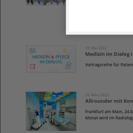
Focus zu Top-Mediz
Frankfurt am Main, den 
mit den führenden Med
10. Mai 2022
Medizin im Dialog i
Vortragsreihe für Patie
24. März 2022
Allrounder mit Ko
Frankfurt am Main, 24.
Monat wird im Radiolog