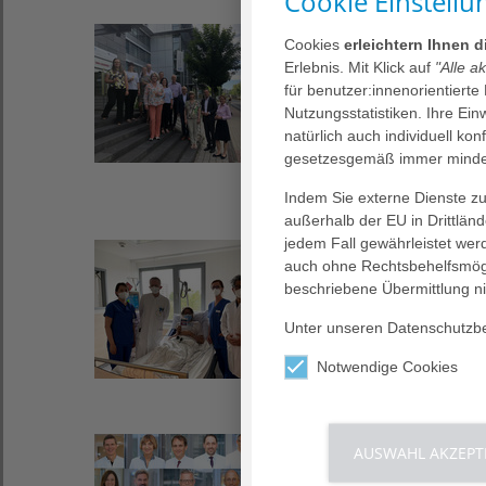
Cookie Einstellu
14. Juli 2022
Cookies
erleichtern Ihnen 
Zusammenführung 
Erlebnis. Mit Klick auf
"Alle a
Ausbildungsstätte 
für benutzer:innenorientierte
Nutzungsstatistiken. Ihre Ei
Frankfurt am Main, de
natürlich auch individuell kon
das Bildungszentrum d
gesetzesgemäß immer mindes
Indem Sie externe Dienste zul
außerhalb der EU in Drittlän
jedem Fall gewährleistet wer
12. Juli 2022
auch ohne Rechtsbehelfsmögl
Neue Studie in der
beschriebene Übermittlung ni
Neues Behandlungsverfa
Unter unseren Datenschutzbes
Nierenerkrankung
Notwendige Cookies
21. Juni 2022
AUSWAHL AKZEPT
Ausgezeichnet: 18 