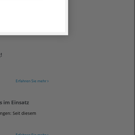
in Focus eine Ärzteliste
Erfahren Sie mehr
!
Erfahren Sie mehr
 im Einsatz
ngen: Seit diesem
Erfahren Sie mehr