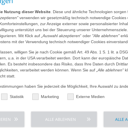
ngen
die Nutzung dieser Website
. Diese und ähnliche Technologien sorgen 
besiegelt: Das AGAPLESION BILDUNGSZENTRUM wird
kzeptieren"
verwenden wir gesetzmäßig technisch notwendige Cookies 
für Pflegefachkräfte in Frankfurt
 Komforteinstellungen, zur Anzeige externer sowie personalisierter Inh
nwilligung unterstützt uns bei der Steuerung unserer Unternehmensziele
n 14. Juli 2022 – Das AGAPLESION BILDUNGSZENTRUM FÜR PFLEGE
figurieren. Mit Klick auf
„Auswahl akzeptieren
“ oder
"Alle ablehnen"
erkl
es Frankfurter Verbandes…
tens mit der Verwendung technisch notwendiger Cookies einverstand
assen, willigen Sie je nach Cookie gemäß Art. 49 Abs. 1 S. 1 lit. a DS
dern, u.a. in der USA verarbeitet werden. Dort kann der europäische Da
den. Es besteht insbesondere das Risiko, dass Ihre Daten durch Dritt
ichkeiten, verarbeitet werden können. Wenn Sie auf
„Alle ablehnen“
kl
 Kardiologie und Nephrologie
cht statt.
hren für Patientinnen und Patienten mit Vorhofflimmern und chr
timmungen haben Sie jederzeit die Möglichkeit, Ihre Auswahl zu ände
Statistik
Marketing
Externe Medien
IEREN
ALLE ABLEHNEN
ALLE 
Ärztinnen und Ärzte der Agaplesion Frankfurter Diako