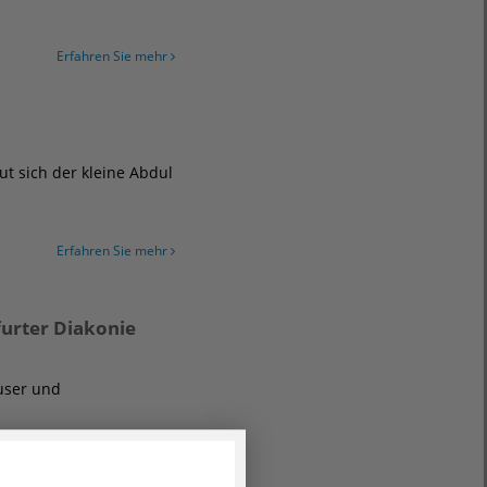
Erfahren Sie mehr
ut sich der kleine Abdul
Erfahren Sie mehr
furter Diakonie
äuser und
Erfahren Sie mehr