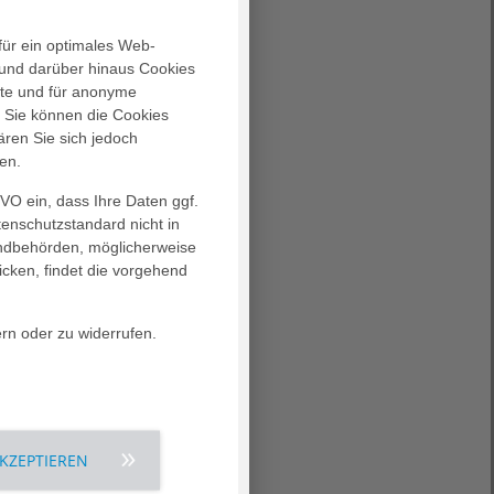
für ein optimales Web-
 zur größten
und darüber hinaus Cookies
alte und für anonyme
. Sie können die Cookies
BERUFE RHEIN-MAIN und
ären Sie sich jedoch
en.
Erfahren Sie mehr
GVO ein, dass Ihre Daten ggf.
tenschutzstandard nicht in
landbehörden, möglicherweise
icken, findet die vorgehend
onischer
rn oder zu widerrufen.
Erfahren Sie mehr
AKZEPTIEREN
nie Kliniken von