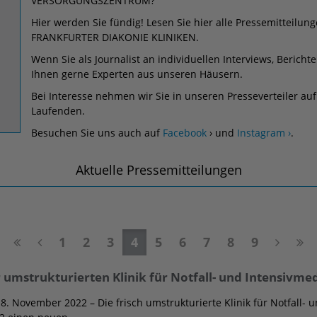
VERSORGUNGSZENTRUM?
Hier werden Sie fündig! Lesen Sie hier alle Pressemittei
FRANKFURTER DIAKONIE KLINIKEN.
Wenn Sie als Journalist an individuellen Interviews, Bericht
Ihnen gerne Experten aus unseren Häusern.
Bei Interesse nehmen wir Sie in unseren Presseverteiler au
Laufenden.
Besuchen Sie uns auch auf
Facebook
› und
Instagram ›
.
Aktuelle Pressemitteilungen
1
2
3
4
5
6
7
8
9
 umstrukturierten Klinik für Notfall- und Intensivmed
8. November 2022 – Die frisch umstrukturierte Klinik für Notfall- 