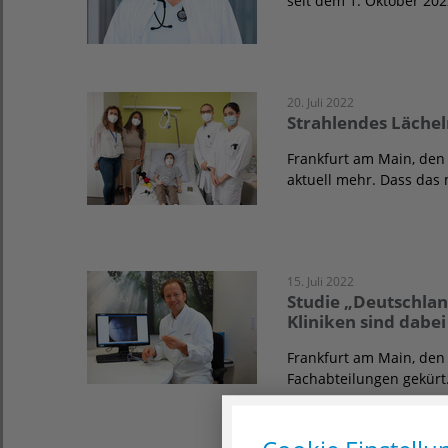
seit dem 1. Oktober 20
20. Juli 2022
Strahlendes Läche
Frankfurt am Main, den 
aktuell mehr. Dass das 
15. Juli 2022
Studie „Deutschlan
Kliniken sind dabei
Frankfurt am Main, den 
Fachabteilungen gekürt