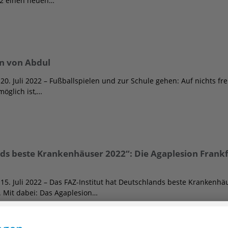
22 einen neuen…
ln von Abdul
20. Juli 2022 – Fußballspielen und zur Schule gehen: Auf nichts fre
möglich ist,…
ds beste Krankenhäuser 2022“: Die Agaplesion Frank
15. Juli 2022 – Das FAZ-Institut hat Deutschlands beste Krankenh
. Mit dabei: Das Agaplesion…